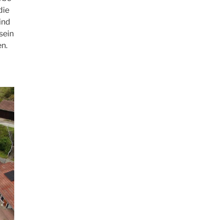
die
ind
sein
en.