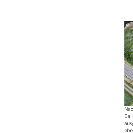
Nac
Bal
aus
ebe