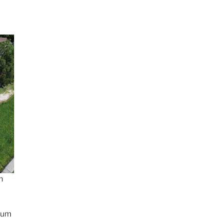
m
 zum