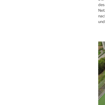
des
Net
nac
und