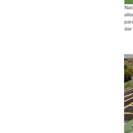
Nac
alle
par
der