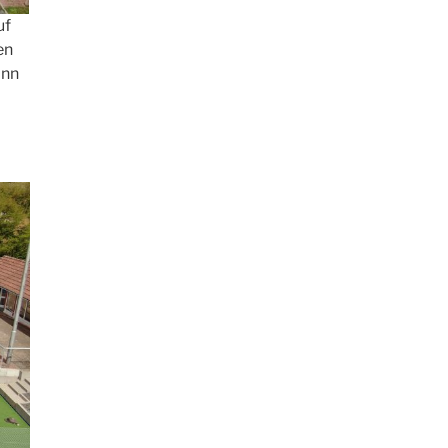
uf
en
inn