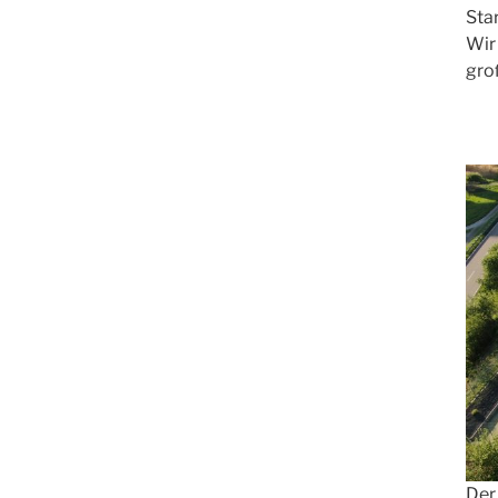
Sta
Wir
gro
Der 